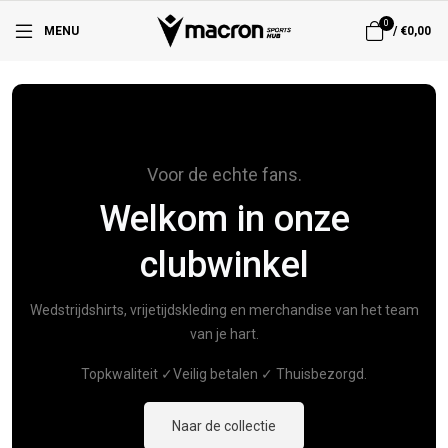
0
MENU
/
€0,00
55
Voor de echte fans.
Welkom in onze
clubwinkel
Wedstrijdshirts, vrijetijdskleding en merchandise van het team
van je hart.
Topkwaliteit ✓Veilig betalen ✓ Thuisbezorgd.
Naar de collectie